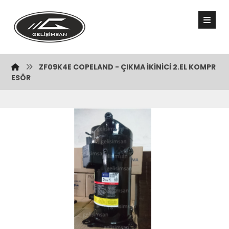
ZF09K4E COPELAND - ÇIKMA İKİNİCİ 2.EL KOMPR
ESÖR