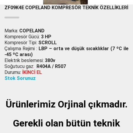
ZF09K4E COPELAND KOMPRESÖR TEKNİK ÖZELLİKLERİ
Marka:
COPELAND
Kompresör Gücü:
3 HP
Kompresör Tipi:
SCROLL
Çalışma Rejimi :
LBP – orta ve düşük sıcaklıklar (7 ºC ile
-45 ºC arası)
Elektrik beslemesi:
380v
Soğutucu gaz:
R404A / R507
Durumu:
İKİNCİ EL
Stok Sorunuz
Ürünlerimiz Orjinal çıkmadır.
Gerekli olan bütün teknik